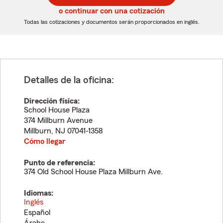
5
5
o continuar con una cotización
dígitos
dígitos
Todas las cotizaciones y documentos serán proporcionados en inglés.
Detalles de la oficina:
Dirección física:
School House Plaza
374 Millburn Avenue
Millburn
,
NJ
07041-1358
Cómo llegar
Punto de referencia:
374 Old School House Plaza Millburn Ave.
Idiomas:
Inglés
Español