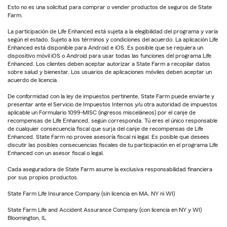
Esto no es una solicitud para comprar o vender productos de seguros de State
Farm.
La participación de Life Enhanced está sujeta a la elegibilidad del programa y varía
según el estado. Sujeto a los términos y condiciones del acuerdo. La aplicación Life
Enhanced está disponible para Android e iOS. Es posible que se requiera un
dispositivo móvil iOS o Android para usar todas las funciones del programa Life
Enhanced. Los clientes deben aceptar autorizar a State Farm a recopilar datos
sobre salud y bienestar. Los usuarios de aplicaciones móviles deben aceptar un
acuerdo de licencia.
De conformidad con la ley de impuestos pertinente, State Farm puede enviarte y
presentar ante el Servicio de Impuestos Internos y/u otra autoridad de impuestos
aplicable un Formulario 1099-MISC (ingresos misceláneos) por el canje de
recompensas de Life Enhanced, según corresponda. Tú eres el único responsable
de cualquier consecuencia fiscal que surja del canje de recompensas de Life
Enhanced. State Farm no provee asesoría fiscal ni legal. Es posible que desees
discutir las posibles consecuencias fiscales de tu participación en el programa Life
Enhanced con un asesor fiscal o legal.
Cada aseguradora de State Farm asume la exclusiva responsabilidad financiera
por sus propios productos.
State Farm Life Insurance Company (sin licencia en MA, NY ni WI)
State Farm Life and Accident Assurance Company (con licencia en NY y WI)
Bloomington, IL