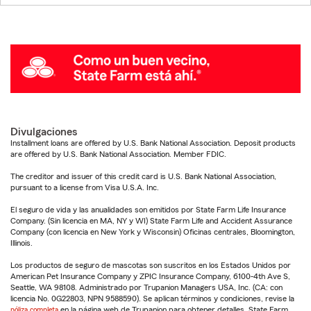
Divulgaciones
Installment loans are offered by U.S. Bank National Association. Deposit products
are offered by U.S. Bank National Association. Member FDIC.
The creditor and issuer of this credit card is U.S. Bank National Association,
pursuant to a license from Visa U.S.A. Inc.
El seguro de vida y las anualidades son emitidos por State Farm Life Insurance
Company. (Sin licencia en MA, NY y WI) State Farm Life and Accident Assurance
Company (con licencia en New York y Wisconsin) Oficinas centrales, Bloomington,
Illinois.
Los productos de seguro de mascotas son suscritos en los Estados Unidos por
American Pet Insurance Company y ZPIC Insurance Company, 6100-4th Ave S,
Seattle, WA 98108. Administrado por Trupanion Managers USA, Inc. (CA: con
licencia No. 0G22803, NPN 9588590). Se aplican términos y condiciones, revise la
póliza completa
en la página web de Trupanion para obtener detalles. State Farm