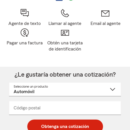
Agente de texto
Llamar al agente
Email al agente
Pagar una factura
Obtén una tarjeta
de identificación
¿Le gustaría obtener una cotización?
Seleccione un producto
Seleccione
un
nombre
de
producto
del
Código postal
Ingresa
Ingresa
_____
menú
un
un
desplegable
código
código
postal
postal
Obtenga una cotización
de
de