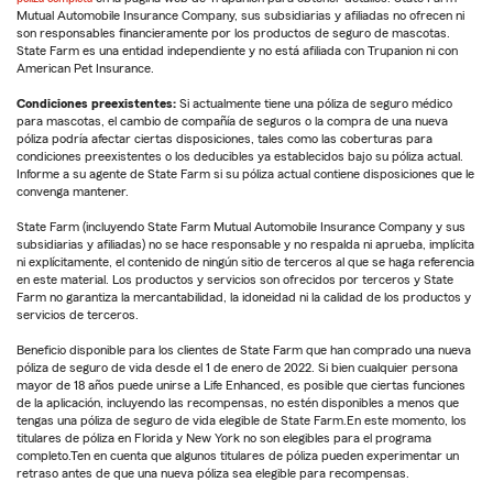
Mutual Automobile Insurance Company, sus subsidiarias y afiliadas no ofrecen ni
son responsables financieramente por los productos de seguro de mascotas.
State Farm es una entidad independiente y no está afiliada con Trupanion ni con
American Pet Insurance.
Condiciones preexistentes:
Si actualmente tiene una póliza de seguro médico
para mascotas, el cambio de compañía de seguros o la compra de una nueva
póliza podría afectar ciertas disposiciones, tales como las coberturas para
condiciones preexistentes o los deducibles ya establecidos bajo su póliza actual.
Informe a su agente de State Farm si su póliza actual contiene disposiciones que le
convenga mantener.
State Farm (incluyendo State Farm Mutual Automobile Insurance Company y sus
subsidiarias y afiliadas) no se hace responsable y no respalda ni aprueba, implícita
ni explícitamente, el contenido de ningún sitio de terceros al que se haga referencia
en este material. Los productos y servicios son ofrecidos por terceros y State
Farm no garantiza la mercantabilidad, la idoneidad ni la calidad de los productos y
servicios de terceros.
Beneficio disponible para los clientes de State Farm que han comprado una nueva
póliza de seguro de vida desde el 1 de enero de 2022. Si bien cualquier persona
mayor de 18 años puede unirse a Life Enhanced, es posible que ciertas funciones
de la aplicación, incluyendo las recompensas, no estén disponibles a menos que
tengas una póliza de seguro de vida elegible de State Farm.En este momento, los
titulares de póliza en Florida y New York no son elegibles para el programa
completo.Ten en cuenta que algunos titulares de póliza pueden experimentar un
retraso antes de que una nueva póliza sea elegible para recompensas.